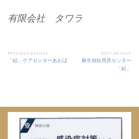
有限会社 タワラ
投
PREVIOUS ARTICLE
NEXT ARTICLE
Previous
Next
「結」ケアセンターあおば
麻生福祉用具センター
稿
Article:
Article:
「結」
ナ
ビ
ゲ
ー
シ
ョ
ン