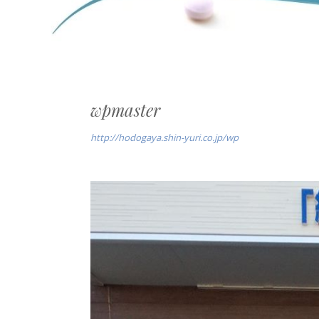
wpmaster
http://hodogaya.shin-yuri.co.jp/wp