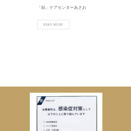
「結」ケアセンターあさお
READ MORE
投
稿
ナ
ビ
ゲ
ー
シ
ョ
ン