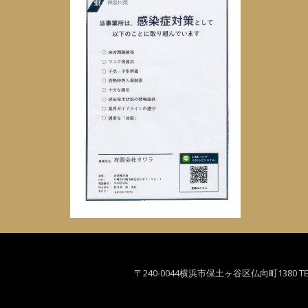
〒240-0044横浜市保土ヶ谷区仏向町1380 TEL: 0